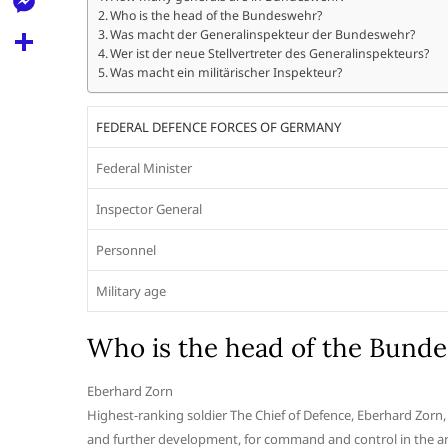
l
t
Who is the head of the Bundeswehr?
k
d
r
e
M
Was macht der Generalinspekteur der Bundeswehr?
s
d
Wer ist der neue Stellvertreter des Generalinspekteurs?
l
e
Was macht ein militärischer Inspekteur?
A
S
i
e
s
p
h
t
g
FEDERAL DEFENCE FORCES OF GERMANY
s
p
a
r
e
Federal Minister
r
a
n
e
Inspector General
m
g
Personnel
e
r
Military age
Who is the head of the Bund
Eberhard Zorn
Highest-ranking soldier The Chief of Defence, Eberhard Zorn, 
and further development, for command and control in the ar