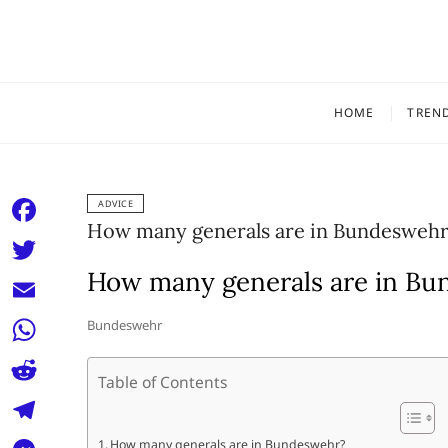
Skip
to
content
HOME
TREN
ADVICE
How many generals are in Bundeswehr
F
a
How many generals are in B
T
c
w
E
Bundeswehr
e
i
m
W
b
t
Table of Contents
a
h
o
R
t
i
a
o
e
e
T
How many generals are in Bundeswehr?