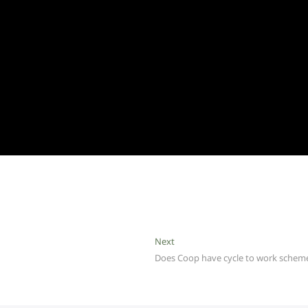
Next
Next
post:
Does Coop have cycle to work schem