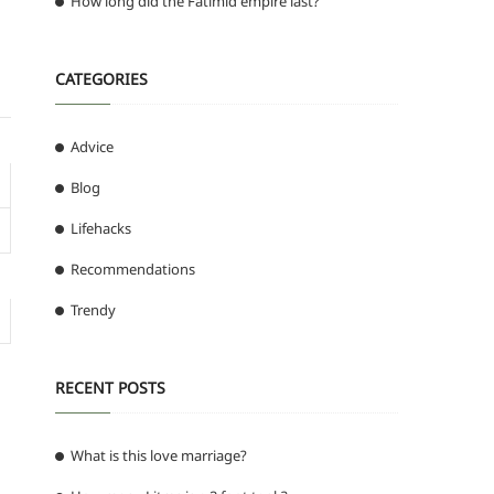
How long did the Fatimid empire last?
CATEGORIES
Advice
Blog
Lifehacks
Recommendations
Trendy
RECENT POSTS
What is this love marriage?